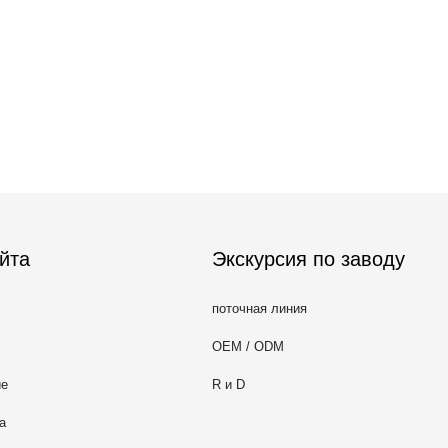
йта
Экскурсия по заводу
поточная линия
OEM / ODM
ие
R и D
а