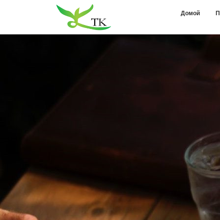
Домой
П